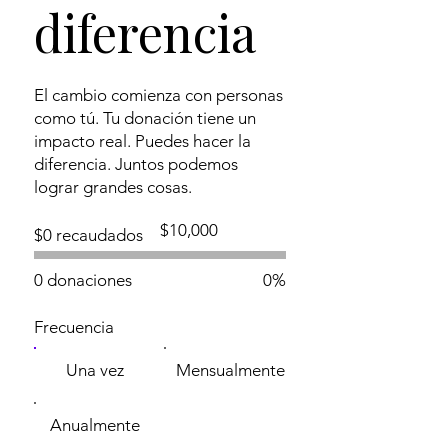
diferencia
El cambio comienza con personas
como tú. Tu donación tiene un
impacto real. Puedes hacer la
diferencia. Juntos podemos
lograr grandes cosas.
Objetivo
$10,000
$0 recaudados
de
recaudación
de
fondos:
0 donaciones
0%
$10,000
Frecuencia
Una vez
Mensualmente
Anualmente