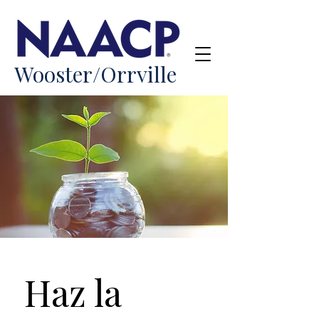
Wooster/Orrville
Haz la